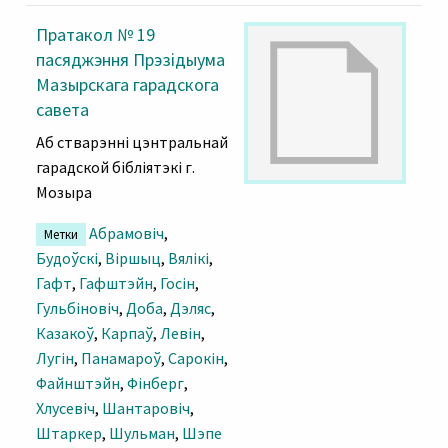
Пратакол № 19
пасяджэння Прэзідыума
Мазырскага гарадскога
савета
Аб стварэнні цэнтральнай
гарадской бібліятэкі г.
Мозыра
Абрамовіч
,
Метки
Будоўскі
,
Віршыц
,
Вялікі
,
Гафт
,
Гафштэйн
,
Госін
,
Гульбіновіч
,
Доба
,
Дэляс
,
Казакоў
,
Карпаў
,
Левін
,
Лугін
,
Панамароў
,
Сарокін
,
Файнштэйн
,
Фінберг
,
Хлусевіч
,
Шантаровіч
,
Штаркер
,
Шульман
,
Шэпе