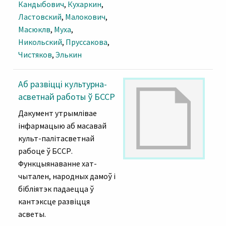
Кандыбович
,
Кухаркин
,
Ластовский
,
Малокович
,
Масюклв
,
Муха
,
Никольский
,
Пруссакова
,
Чистяков
,
Элькин
Аб развіцці культурна-
асветнай работы ў БССР
Дакумент утрымлівае
інфармацыю аб масавай
культ-палітасветнай
рабоце ў БССР.
Функцыянаванне хат-
чытален, народных дамоў і
бібліятэк падаецца ў
кантэксце развіцця
асветы.