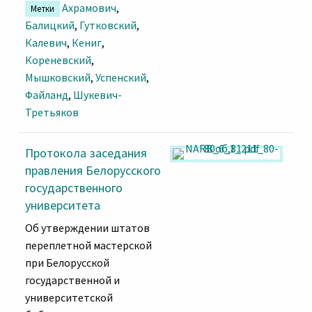
Ахрамович
,
Метки
Балицкий
,
Гутковский
,
Калевич
,
Кениг
,
Кореневский
,
Мышковский
,
Успенский
,
Файланд
,
Шукевич-
Третьяков
Протокола заседания
правления Белорусского
государственного
университета
Об утверждении штатов
переплетной мастерской
при Белорусской
государственной и
университетской