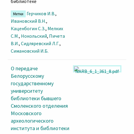
библиотеке
Герчиков И.В.
,
Метки
Ивановский В.Н.
,
Каценбогин С.З.
,
Мелких
С.М.
,
Нокольский
,
Пичета
В.И.
,
Сидляревский Л.Г.
,
Симановский И.Б.
О передаче
Белорусскому
государственному
университету
библиотеки бывшего
Смоленского отделения
Московского
археологического
института и библиотеки