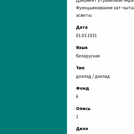
Дакумент утрымлівае інфа
Функцыянаванне хат-чытале
асветы.
Дата
01.03.1931
Язык
беларуская
Тип
доклад / даклад
Фонд
6
Опись
1
Дело