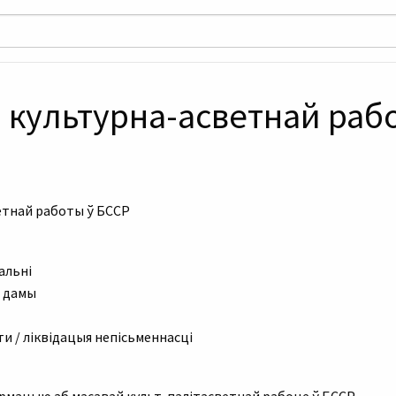
і культурна-асветнай раб
етнай работы ў БССР
альні
я дамы
и / ліквідацыя непісьменнасці