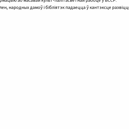
рмацыю аб масавай культ-палітасветнай рабоце ў БССР.
н, народных дамоў і бібліятэк падаецца ў кантэксце развіцц