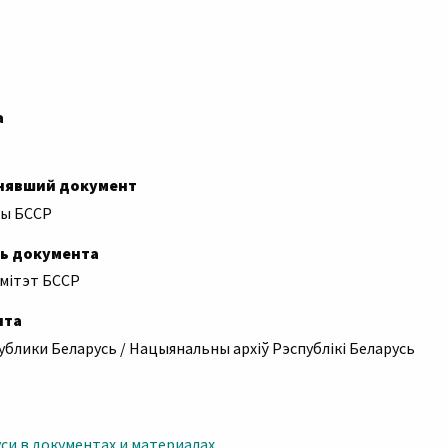
а
инявший документ
ты БССР
ь документа
мітэт БССР
нта
блики Беларусь / Нацыянальны архіў Рэспублікі Беларусь
си в документах и материалах