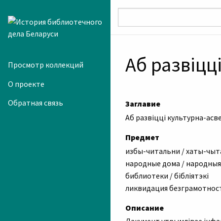
Skip to main content
Аб развіцц
Просмотр коллекций
О проекте
Обратная связь
Заглавие
Аб развіцці культурна-асв
Предмет
избы-читальни / хаты-чыт
народные дома / народны
библиотеки / бібліятэкі
ликвидация безграмотност
Описание