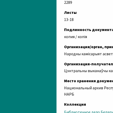
2289
Листы
13-18
Подлинность документ
копия / копія
Организация/орган, пр
Народны камісарыят асве
Организация-получател
Цэнтральны выканаўчы ка
Место хранения докуме
Национальный архив Респу
НАРБ
Коллекция
Библиотечное дело Белару