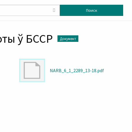
Поиск
оты ў БССР
Документ
NARB_6_1_2289_13-18.pdf