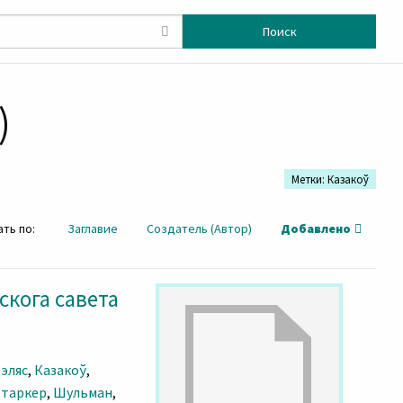
Поиск
)
Метки: Казакоў
ть по:
Заглавие
Создатель (Автор)
Добавлено
скога савета
эляс
,
Казакоў
,
таркер
,
Шульман
,