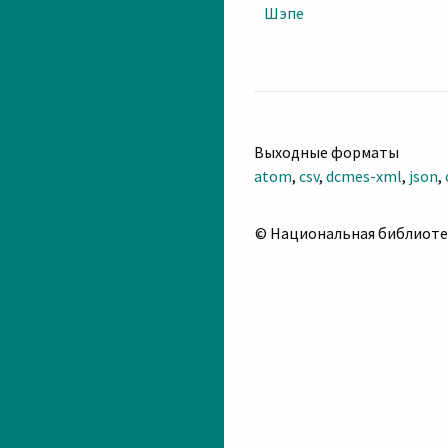
Шэпе
Выходные форматы
atom
,
csv
,
dcmes-xml
,
json
,
© Национальная библиоте