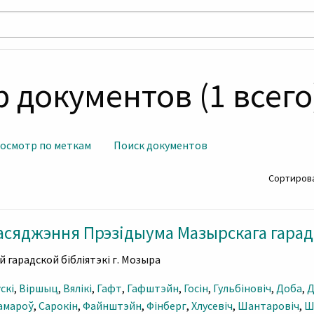
 документов (1 всего
осмотр по меткам
Поиск документов
Сортирова
асяджэння Прэзідыума Мазырскага гарад
 гарадской бібліятэкі г. Мозыра
скі
,
Віршыц
,
Вялікі
,
Гафт
,
Гафштэйн
,
Госін
,
Гульбіновіч
,
Доба
,
Д
амароў
,
Сарокін
,
Файнштэйн
,
Фінберг
,
Хлусевіч
,
Шантаровіч
,
Ш