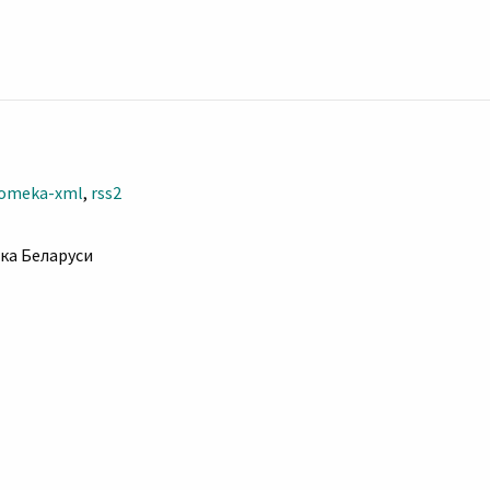
omeka-xml
,
rss2
ка Беларуси