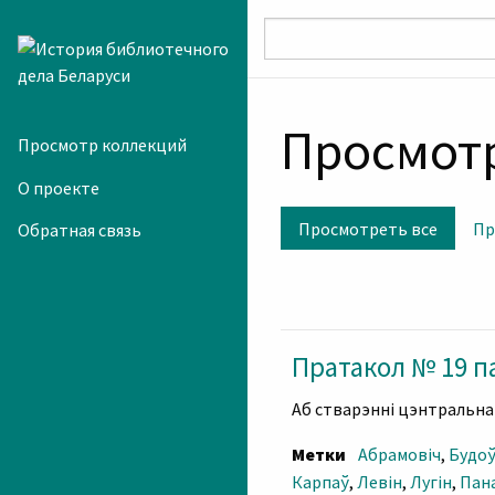
Skip to main content
Просмотр
Просмотр коллекций
О проекте
Просмотреть все
Пр
Обратная связь
Пратакол № 19 п
Аб стварэнні цэнтральнай
Метки
Абрамовіч
,
Будоў
Карпаў
,
Левін
,
Лугін
,
Пан