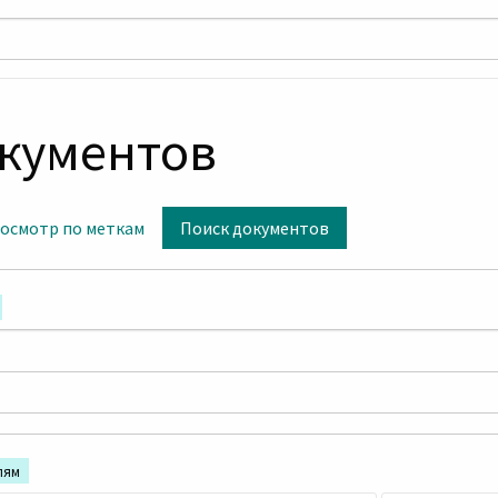
окументов
осмотр по меткам
Поиск документов
лям