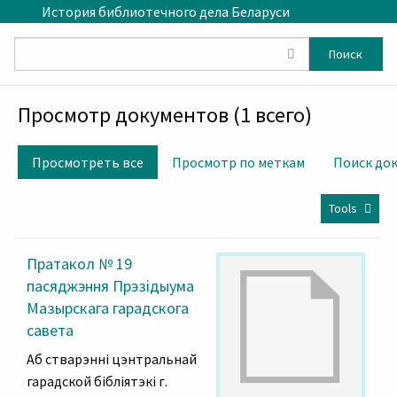
Skip to main content
История библиотечного дела Беларуси
Поиск
Просмотр документов (1 всего)
Просмотреть все
Просмотр по меткам
Поиск до
Tools
Пратакол № 19
пасяджэння Прэзідыума
Мазырскага гарадскога
савета
Аб стварэнні цэнтральнай
гарадской бібліятэкі г.