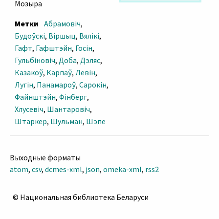
Мозыра
Метки
Абрамовіч
,
Будоўскі
,
Віршыц
,
Вялікі
,
Гафт
,
Гафштэйн
,
Госін
,
Гульбіновіч
,
Доба
,
Дэляс
,
Казакоў
,
Карпаў
,
Левін
,
Лугін
,
Панамароў
,
Сарокін
,
Файнштэйн
,
Фінберг
,
Хлусевіч
,
Шантаровіч
,
Штаркер
,
Шульман
,
Шэпе
Выходные форматы
atom
,
csv
,
dcmes-xml
,
json
,
omeka-xml
,
rss2
© Национальная библиотека Беларуси