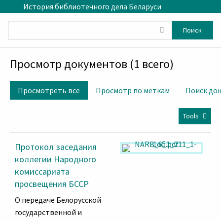
Skip to main content
История библиотечного дела Беларуси
Поиск
Просмотр документов (1 всего)
Просмотреть все
Просмотр по меткам
Поиск до
Tools
Протокол заседания
коллегии Народного
комиссариата
просвещения БССР
О передаче Белорусской
государственной и