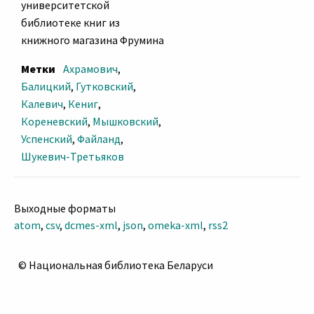
университетской
библиотеке книг из
книжного магазина Фрумина
Метки
Ахрамович
,
Балицкий
,
Гутковский
,
Калевич
,
Кениг
,
Кореневский
,
Мышковский
,
Успенский
,
Файланд
,
Шукевич-Третьяков
Выходные форматы
atom
,
csv
,
dcmes-xml
,
json
,
omeka-xml
,
rss2
© Национальная библиотека Беларуси