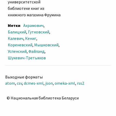
университетской
библиотеке книг из
книжного магазина Фрумина
Метки
Ахрамович
,
Балицкий
,
Гутковский
,
Калевич
,
Кениг
,
Кореневский
,
Мышковский
,
Успенский
,
Файланд
,
Шукевич-Третьяков
Выходные форматы
atom
,
csv
,
dcmes-xml
,
json
,
omeka-xml
,
rss2
© Национальная библиотека Беларуси