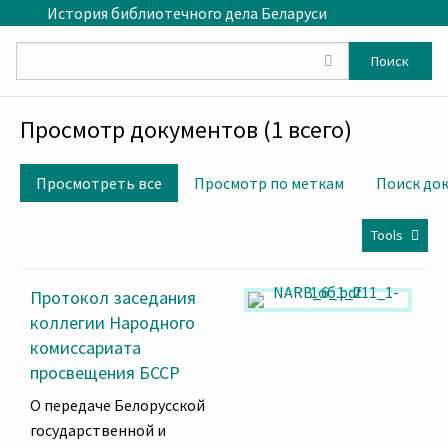
Skip to main content
История библиотечного дела Беларуси
Поиск
Просмотр документов (1 всего)
Просмотреть все
Просмотр по меткам
Поиск до
Tools
Протокол заседания
коллегии Народного
комиссариата
просвещения БССР
О передаче Белорусской
государственной и